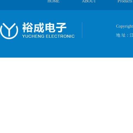
HOME
ABOUT
Products
Copyrig
地 址：江